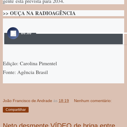
gente está prevista para 2034.
>> OUÇA NA RADIOAGÊNCIA
00:00
A
u
d
i
o
Edição: Carolina Pimentel
P
l
Fonte: Agência Brasil
a
y
e
r
João Francisco de Andrade
às
18:19
Nenhum comentário:
Compartilhar
Neto desmente VÍDEO de briga entre