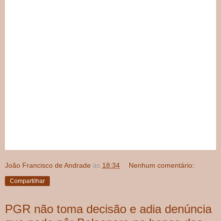
João Francisco de Andrade
às
18:34
Nenhum comentário:
Compartilhar
PGR não toma decisão e adia denúncia