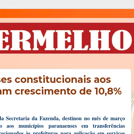
s constitucionais aos
ram crescimento de 10,8%
a Secretaria da Fazenda, destinou no mês de março
 aos municípios paranaenses em transferências
irecionados às prefeituras para aplicação em serviços