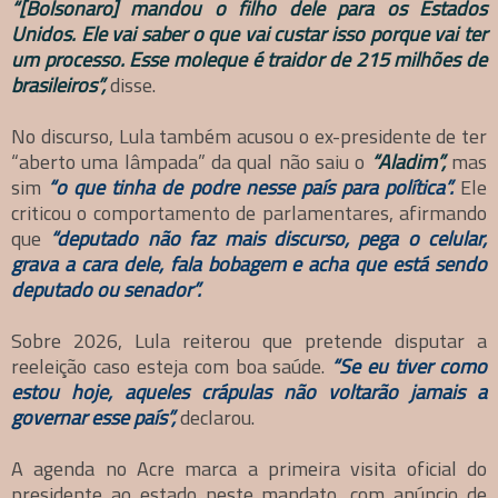
“[Bolsonaro] mandou o filho dele para os Estados
Unidos. Ele vai saber o que vai custar isso porque vai ter
um processo. Esse moleque é traidor de 215 milhões de
brasileiros”,
disse.
No discurso, Lula também acusou o ex-presidente de ter
“aberto uma lâmpada” da qual não saiu o
“Aladim”,
mas
sim
“o que tinha de podre nesse país para política”.
Ele
criticou o comportamento de parlamentares, afirmando
que
“deputado não faz mais discurso, pega o celular,
grava a cara dele, fala bobagem e acha que está sendo
deputado ou senador”.
Sobre 2026, Lula reiterou que pretende disputar a
reeleição caso esteja com boa saúde.
“Se eu tiver como
estou hoje, aqueles crápulas não voltarão jamais a
governar esse país”,
declarou.
A agenda no Acre marca a primeira visita oficial do
presidente ao estado neste mandato, com anúncio de