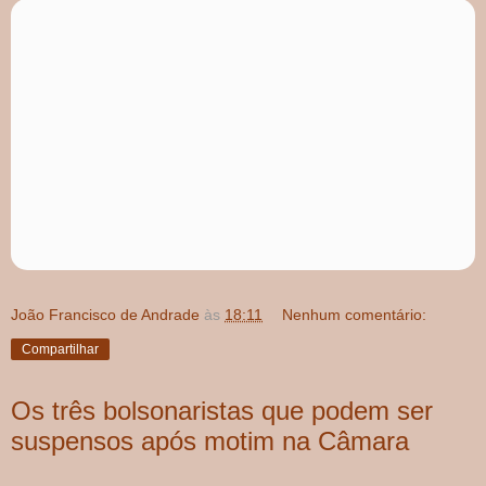
João Francisco de Andrade
às
18:11
Nenhum comentário:
Compartilhar
Os três bolsonaristas que podem ser
suspensos após motim na Câmara