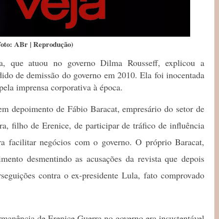
Foto: ABr | Reprodução)
ra, que atuou no governo Dilma Rousseff, explicou a
edido de demissão do governo em 2010. Ela foi inocentada
pela imprensa corporativa à época.
m depoimento de Fábio Baracat, empresário do setor de
a, filho de Erenice, de participar de tráfico de influência
a facilitar negócios com o governo. O próprio Baracat,
cimento desmentindo as acusações da revista que depois
seguições contra o ex-presidente Lula, fato comprovado
rmanência de Erenice Guerra no governo era insustentável