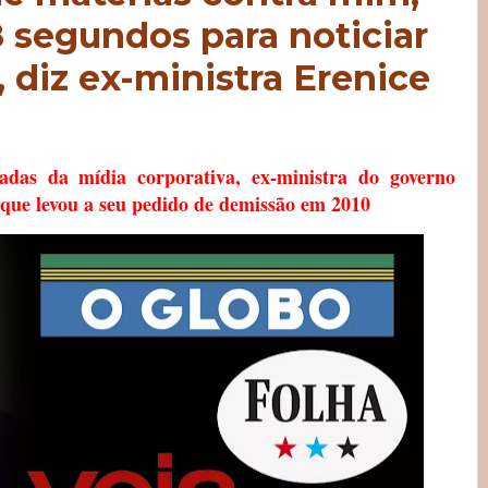
 segundos para noticiar
 diz ex-ministra Erenice
adas da mídia corporativa, ex-ministra do governo
 que levou a seu pedido de demissão em 2010