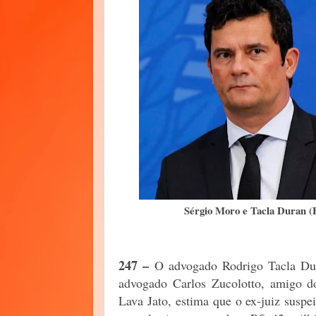
Sérgio Moro e Tacla Duran 
247 –
O advogado Rodrigo Tacla Dura
advogado Carlos Zucolotto, amigo d
Lava Jato, estima que o ex-juiz susp