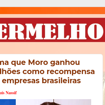
ima que Moro ganhou
ilhões como recompensa
 empresas brasileiras
uís Nassif