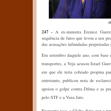
(
247 -
A ex-ministra Erenice Guer
sequência de fatos que levou a seu p
das acusações infundadas perpetradas 
Em setembro daquele ano, com base e
transportes, a Veja acusou Israel Guerr
em que ele teria cobrado propina par
entretanto, publicou nota de esclare
apoiou o golpe contra Dilma e as per
pelo STF e a Vaza Jato.
Enquanto isso, a Globo dizia que a pe