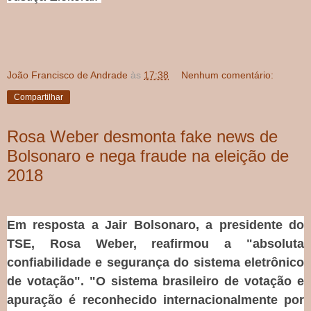
João Francisco de Andrade
às
17:38
Nenhum comentário:
Compartilhar
Rosa Weber desmonta fake news de
Bolsonaro e nega fraude na eleição de
2018
Em resposta a Jair Bolsonaro, a presidente do
TSE, Rosa Weber, reafirmou a "absoluta
confiabilidade e segurança do sistema eletrônico
de votação". "O sistema brasileiro de votação e
apuração é reconhecido internacionalmente por