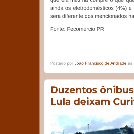
que ela mesma compre o que quer
ainda os eletrodomésticos (4%) e
será diferente dos mencionados na
Fonte: Fecomércio PR
Postado por
João Francisco de Andrade
às
Duzentos ônibus
Lula deixam Curi