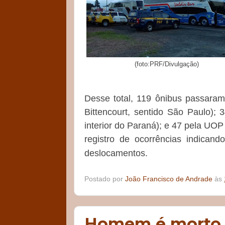
(foto:PRF/Divulgação)
Desse total, 119 ônibus passaram
Bittencourt, sentido São Paulo);
interior do Paraná); e 47 pela UOP
registro de ocorrências indicand
deslocamentos.
Postado por
João Francisco de Andrade
às
Homem é morto a 