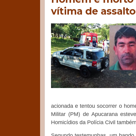
vítima de assal
acionada e tentou socorrer o home
Militar (PM) de Apucarana esteve
Homicídios da Polícia Civil também
Segundo testemunhas, um bando es