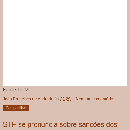
Fonte: DCM
João Francisco de Andrade
às
22:29
Nenhum comentário:
Compartilhar
STF se pronuncia sobre sanções dos