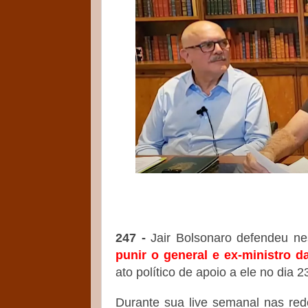
247 -
Jair Bolsonaro defendeu nes
punir o general e ex-ministro 
ato político de apoio a ele no dia 
Durante sua live semanal nas rede