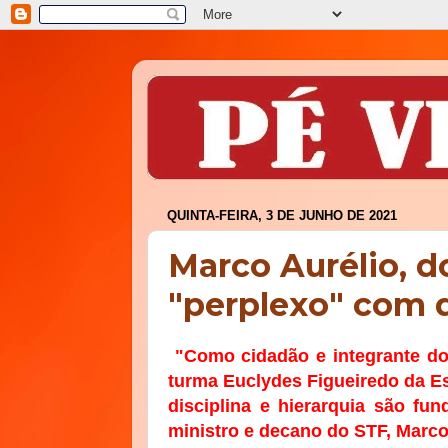
QUINTA-FEIRA, 3 DE JUNHO DE 2021
Marco Aurélio, d
"perplexo" com d
"Como cidadão e integrante do 
turma Euclydes Figueiredo da Es
disciplina e hierarquia são fu
ministro e decano do STF, Marco