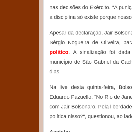
nas decisões do Exército. “A puni
a disciplina só existe porque nosso
Apesar da declaração, Jair Bolson
Sérgio Nogueira de Oliveira, pa
político
. A sinalização foi da
município de São Gabriel da Cach
dias.
Na live desta quinta-feira, Bol
Eduardo Pazuello. "No Rio de Janei
com Jair Bolsonaro. Pela liberdade
política nisso?", questionou, ao la
Assista: