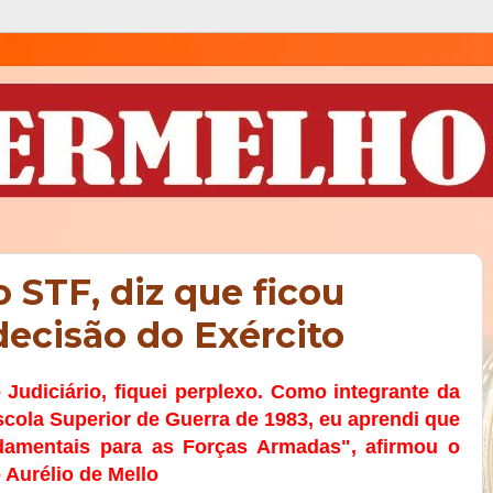
o STF, diz que ficou
ecisão do Exército
Judiciário, fiquei perplexo. Como integrante da
cola Superior de Guerra de 1983, eu aprendi que
ndamentais para as Forças Armadas", afirmou o
 Aurélio de Mello