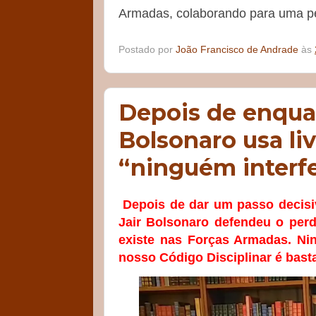
Armadas, colaborando para uma perd
Postado por
João Francisco de Andrade
às
Depois de enquad
Bolsonaro usa li
“ninguém interf
Depois de dar um passo decisiv
Jair Bolsonaro defendeu o perd
existe nas Forças Armadas. Nin
nosso Código Disciplinar é basta