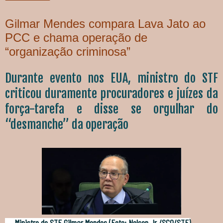
Gilmar Mendes compara Lava Jato ao
PCC e chama operação de
“organização criminosa”
Durante evento nos EUA, ministro do STF
criticou duramente procuradores e juízes da
força-tarefa e disse se orgulhar do
“desmanche” da operação
Ministro do STF Gilmar Mendes (Foto: Nelson Jr./SCO/STF)