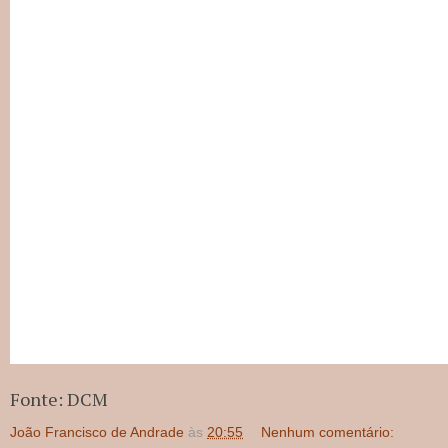
Fonte: DCM
João Francisco de Andrade
às
20:55
Nenhum comentário: