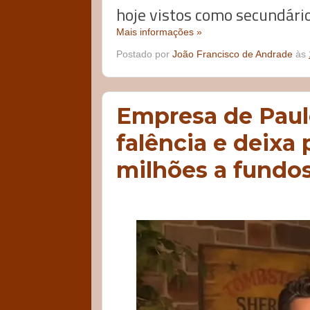
hoje vistos como secundário
Mais informações »
Postado por
João Francisco de Andrade
às
Empresa de Paulo
falência e deixa
milhões a fundo