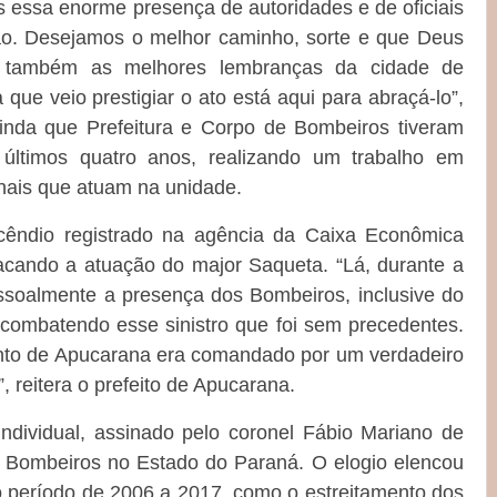
s essa enorme presença de autoridades e de oficiais
o. Desejamos o melhor caminho, sorte e que Deus
e também as melhores lembranças da cidade de
ue veio prestigiar o ato está aqui para abraçá-lo”,
ainda que Prefeitura e Corpo de Bombeiros tiveram
últimos quatro anos, realizando um trabalho em
onais que atuam na unidade.
cêndio registrado na agência da Caixa Econômica
tacando a atuação do major Saqueta. “Lá, durante a
soalmente a presença dos Bombeiros, inclusive do
combatendo esse sinistro que foi sem precedentes.
to de Apucarana era comandado por um verdadeiro
”, reitera o prefeito de Apucarana.
ndividual, assinado pelo coronel Fábio Mariano de
 Bombeiros no Estado do Paraná. O elogio elencou
o período de 2006 a 2017, como o estreitamento dos