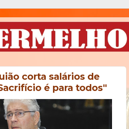
uião corta salários de
acrifício é para todos"