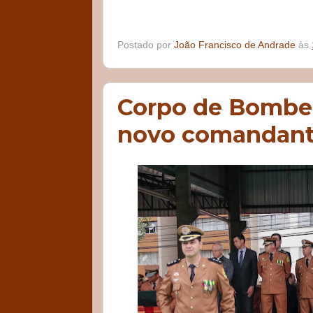
Postado por
João Francisco de Andrade
às
Corpo de Bombei
novo comandan