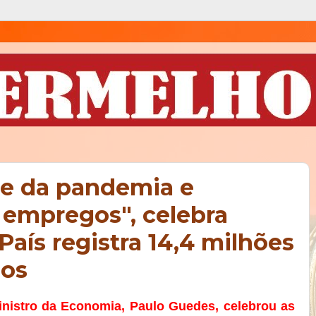
e da pandemia e
 empregos", celebra
aís registra 14,4 milhões
os
nistro da Economia, Paulo Guedes, celebrou as