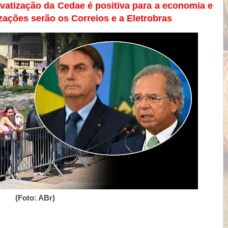
ivatização da Cedae é positiva para a economia e
zações serão os Correios e a Eletrobras
(Foto: ABr)