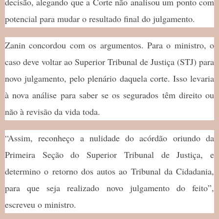
decisão, alegando que a Corte não analisou um ponto com
potencial para mudar o resultado final do julgamento.
Zanin concordou com os argumentos. Para o ministro, o
caso deve voltar ao Superior Tribunal de Justiça (STJ) para
novo julgamento, pelo plenário daquela corte. Isso levaria
à nova análise para saber se os segurados têm direito ou
não à revisão da vida toda.
“Assim, reconheço a nulidade do acórdão oriundo da
Primeira Seção do Superior Tribunal de Justiça, e
determino o retorno dos autos ao Tribunal da Cidadania,
para que seja realizado novo julgamento do feito”,
escreveu o ministro.