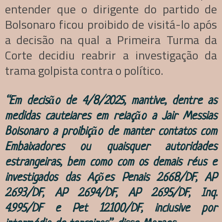
entender que o dirigente do partido de
Bolsonaro ficou proibido de visitá-lo após
a decisão na qual a Primeira Turma da
Corte decidiu reabrir a investigação da
trama golpista contra o político.
“Em decisão de 4/8/2025, mantive, dentre as
medidas cautelares em relação a Jair Messias
Bolsonaro a proibição de manter contatos com
Embaixadores ou quaisquer autoridades
estrangeiras, bem como com os demais réus e
investigados das Ações Penais 2.668/DF, AP
2.693/DF, AP 2.694/DF, AP 2.695/DF, Inq.
4.995/DF e Pet 12.100/DF, inclusive por