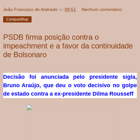
João Francisco de Andrade
às
09:51
Nenhum comentário:
Compartilhar
PSDB firma posição contra o
impeachment e a favor da continuidade
de Bolsonaro
Decisão foi anunciada pelo presidente sigla,
Bruno Araújo, que deu o voto decisivo no golpe
de estado contra a ex-presidente Dilma Rousseff