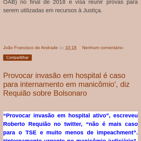
OAB) no final de 2018 e visa reunir provas para
serem utilizadas em recursos à Justiça.
João Francisco de Andrade
às
10:18
Nenhum comentário:
Compartilhar
Provocar invasão em hospital é caso
para internamento em manicômio’, diz
Requião sobre Bolsonaro
“Provocar invasão em hospital ativo”, escreveu
Roberto Requião no twitter, “não é mais caso
para o TSE e muito menos de impeachment”.
“Internamento urgente no manicômio judiciário”,