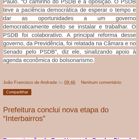
Paulo. "O caminho do PSDB é a oposição. O PSDB
teve a paciência democrática de esperar o tempo e
dar as oportunidades a um governo
democraticamente eleito se instalar e trabalhar. O
PSDB foi colaborativo. A principal reforma desse
governo, da Previdência, foi relatada na Câmara e no
Senado pelo PSDB", diz ele, sinalizando apoio à
agenda econômica do bolsonarismo.
João Francisco de Andrade
às
09:46
Nenhum comentário:
Compartilhar
Prefeitura conclui nova etapa do
“Interbairros”