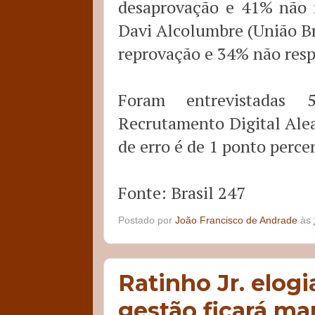
desaprovação e 41% não 
Davi Alcolumbre (União Br
reprovação e 34% não res
Foram entrevistadas 
Recrutamento Digital Alea
de erro é de 1 ponto perce
Fonte: Brasil 247
Postado por
João Francisco de Andrade
às
Ratinho Jr. elogi
gestão ficará ma