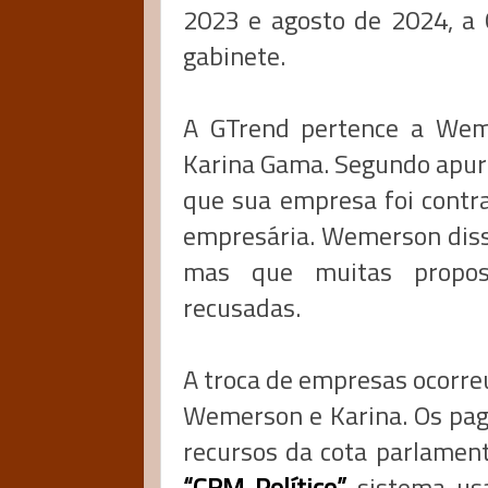
2023 e agosto de 2024, a
gabinete.
A GTrend pertence a Wem
Karina Gama. Segundo apura
que sua empresa foi contra
empresária. Wemerson disse
mas que muitas propos
recusadas.
A troca de empresas ocorre
Wemerson e Karina. Os pa
recursos da cota parlament
“CRM Político”,
sistema usa