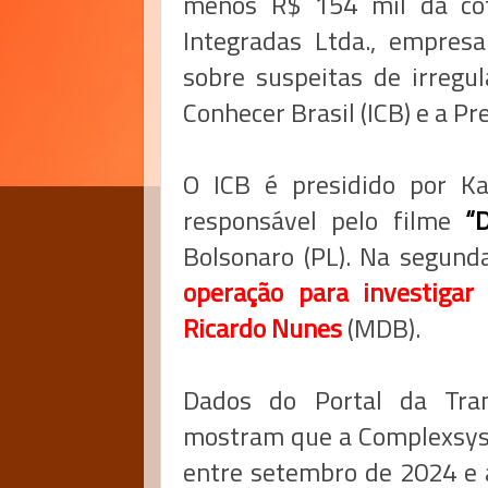
menos R$ 154 mil da cot
Integradas Ltda., empresa 
sobre suspeitas de irregul
Conhecer Brasil (ICB) e a Pr
O ICB é presidido por Ka
responsável pelo filme
“
Bolsonaro (PL). Na segunda
operação para investigar
Ricardo Nunes
(MDB).
Dados do Portal da Tra
mostram que a Complexsys 
entre setembro de 2024 e a