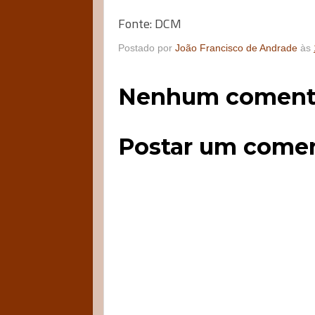
Fonte: DCM
Postado por
João Francisco de Andrade
às
Nenhum comentá
Postar um comen