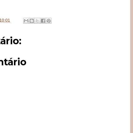
10:01
rio:
tário