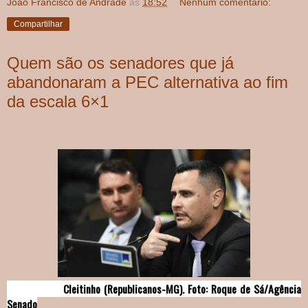
João Francisco de Andrade
às
18:52
Nenhum comentário:
Compartilhar
Quem são os senadores que já
abandonaram a PEC alternativa ao fim
da escala 6×1
Cleitinho (Republicanos-MG). Foto: Roque de Sá/Agência
Senado