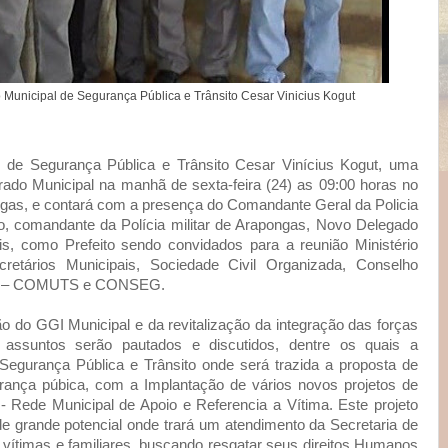
 Municipal de Segurança Pública e Trânsito Cesar Vinicius Kogut
l de Segurança Pública e Trânsito Cesar Vinícius Kogut, uma
ado Municipal na manhã de sexta-feira (24) as 09:00 horas no
ongas, e contará com a presença do Comandante Geral da Policia
ato, comandante da Polícia militar de Arapongas, Novo Delegado
is, como Prefeito sendo convidados para a reunião Ministério
cretários Municipais, Sociedade Civil Organizada, Conselho
sito – COMUTS e CONSEG.
ão do GGI Municipal e da revitalização da integração das forças
 assuntos serão pautados e discutidos, dentre os quais a
egurança Pública e Trânsito onde será trazida a proposta de
ança púbica, com a Implantação de vários novos projetos de
 Rede Municipal de Apoio e Referencia a Vítima. Este projeto
de grande potencial onde trará um atendimento da Secretaria de
 vítimas e familiares, buscando resgatar seus direitos Humanos