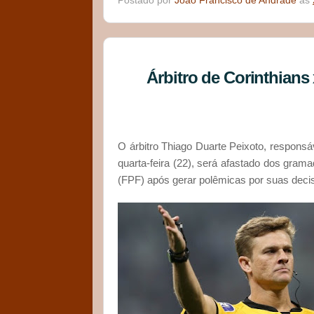
Postado por
João Francisco de Andrade
às
Árbitro de Corinthians
O árbitro Thiago Duarte Peixoto, responsáv
quarta-feira (22), será afastado dos gram
(FPF) após gerar polêmicas por suas decis