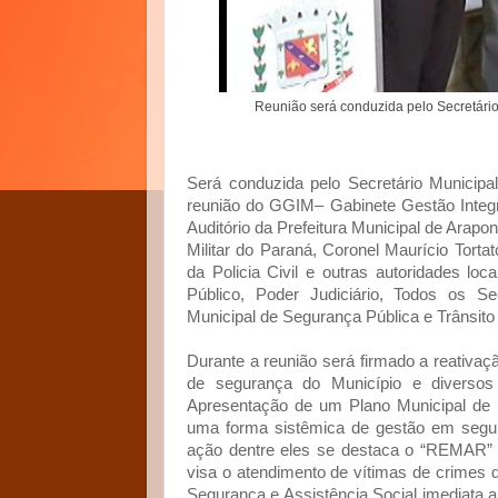
Reunião será conduzida pelo Secretário
Será conduzida pelo Secretário Municipa
reunião do GGIM– Gabinete Gestão Integr
Auditório da Prefeitura Municipal de Arap
Militar do Paraná, Coronel Maurício Tort
da Policia Civil e outras autoridades loc
a
Público, Poder Judiciário, Todos os Se
Municipal de Segurança Pública e Trân
Durante a reunião será firmado a reativaç
de segurança do Município e diversos
Apresentação de um Plano Municipal de S
uma forma sistêmica de gestão em segur
ação dentre eles se destaca o “REMAR” -
visa o atendimento de vítimas de crimes 
Segurança e Assistência Social imediata a