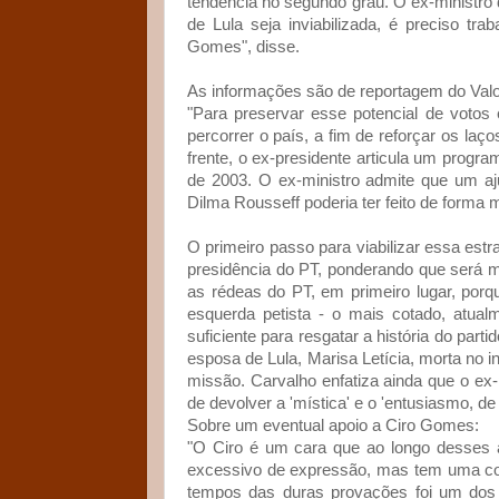
tendência no segundo grau. O ex-ministro
de Lula seja inviabilizada, é preciso tra
Gomes", disse.
As informações são de reportagem do Valo
"Para preservar esse potencial de votos 
percorrer o país, a fim de reforçar os la
frente, o ex-presidente articula um prog
de 2003. O ex-ministro admite que um aju
Dilma Rousseff poderia ter feito de forma 
O primeiro passo para viabilizar essa estr
presidência do PT, ponderando que será mu
as rédeas do PT, em primeiro lugar, porq
esquerda petista - o mais cotado, atualm
suficiente para resgatar a história do par
esposa de Lula, Marisa Letícia, morta no i
missão. Carvalho enfatiza ainda que o ex
de devolver a 'mística' e o 'entusiasmo, de
Sobre um eventual apoio a Ciro Gomes:
"O Ciro é um cara que ao longo desses 
excessivo de expressão, mas tem uma cois
tempos das duras provações foi um dos 