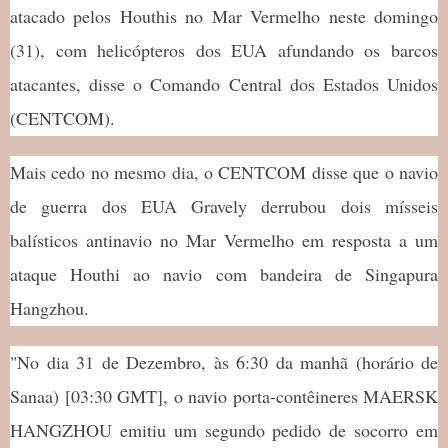
atacado pelos Houthis no Mar Vermelho neste domingo
(31), com helicópteros dos EUA afundando os barcos
atacantes, disse o Comando Central dos Estados Unidos
(CENTCOM).
Mais cedo no mesmo dia, o CENTCOM disse que o navio
de guerra dos EUA Gravely derrubou dois mísseis
balísticos antinavio no Mar Vermelho em resposta a um
ataque Houthi ao navio com bandeira de Singapura
Hangzhou.
"No dia 31 de Dezembro, às 6:30 da manhã (horário de
Sanaa) [03:30 GMT], o navio porta-contêineres MAERSK
HANGZHOU emitiu um segundo pedido de socorro em