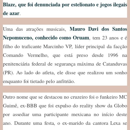
Blaze, que foi denunciada por estelionato e jogos ilegais
de azar
.
Mauro Davi dos Santos
Uma das atrações musicais,
Nepomuceno, conhecido como Oruam
, tem 23 anos e é
filho do traficante Marcinho VP, líder principal da facção
Comando Vermelho, que está preso desde 1996 na
penitenciária federal de segurança máxima de Catanduvas
(PR). Ao lado do atleta, ele disse que realizou um sonho
enquanto foi tietado pelo anfitrião.
Outro nome que se destacou no cruzeiro foi o funkeiro MC
Guimê, ex-BBB que foi expulso do reality show da Globo
por assediar uma participante mexicana no início deste
ano. Durante uma festa, o ex-marido da cantora Lexa se