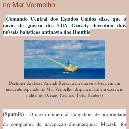
no Mar Vermelho
Comando Central dos Estados Unidos disse que o
navio de guerra dos EUA Gravely derrubou dois
mísseis balísticos antinavio dos Houthis
Destróier da classe Arleigh Burke, a mesma envolvida em um
incidente separado no Mar Vermelho, dispara míssil em exercício
militar no Oceano Pacífico (Foto: Reuters)
(Sputnik) -
O navio comercial Hangzhou, de propriedade
da companhia de navegação dinamarquesa Maersk, foi