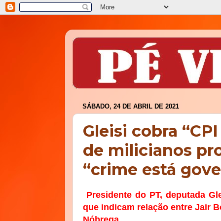
SÁBADO, 24 DE ABRIL DE 2021
Gleisi cobra “CP
de milicianos pr
“crime está gove
Presidente do PT, deputada Gl
que indicam relação entre Jair B
Nóbrega