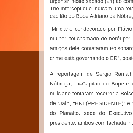
urgente” neste sábado (24) ao co
The Intercept que indicam uma rela
capitão do Bope Adriano da Nóbre
“Miliciano condecorado por Fláv
mulher, foi chamado de herói por
amigos dele contataram Bolsonaro
crime está governando o BR”, posto
A reportagem de Sérgio Ramalh
Nóbrega, ex-Capitão do Bope e ch
miliciano tentaram recorrer a Bol
de “Jair”, “HNI (PRESIDENTE)” e “
do Planalto, sede do Executivo 
presidente, ambos com fachada int