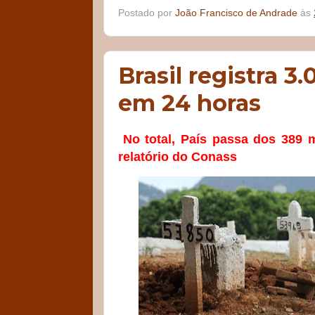
Postado por
João Francisco de Andrade
às
Brasil registra 3
em 24 horas
No total, País passa dos 389 
relatório do Conass