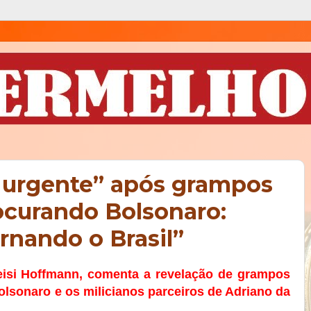
I urgente” após grampos
ocurando Bolsonaro:
rnando o Brasil”
eisi Hoffmann, comenta a revelação de grampos
olsonaro e os milicianos parceiros de Adriano da