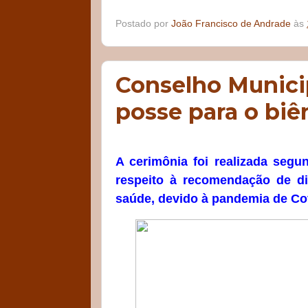
Postado por
João Francisco de Andrade
às
Conselho Munici
posse para o biê
A cerimônia foi realizada segu
respeito à recomendação de dis
saúde, devido à pandemia de Co