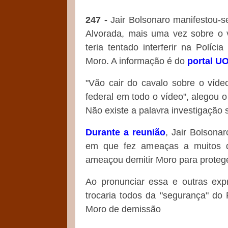
247 -
Jair Bolsonaro manifestou-s
Alvorada, mais uma vez sobre o v
teria tentado interferir na Políc
Moro. A informação é do
portal U
"Vão cair do cavalo sobre o vídeo
federal em todo o vídeo", alegou o
Não existe a palavra investigação s
Durante a reunião
, Jair Bolsona
em que fez ameaças a muitos 
ameaçou demitir Moro para protege
Ao pronunciar essa e outras expr
trocaria todos da "segurança" do
Moro de demissão