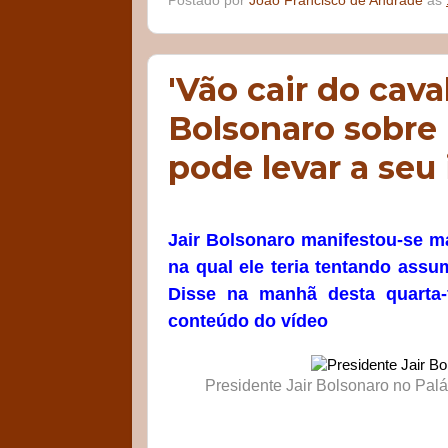
Postado por
João Francisco de Andrade
às
'Vão cair do cava
Bolsonaro sobre 
pode levar a se
Jair Bolsonaro manifestou-se ma
na qual ele teria tentando assum
Disse na manhã desta quarta-
conteúdo do vídeo
Presidente Jair Bolsonaro no Pa