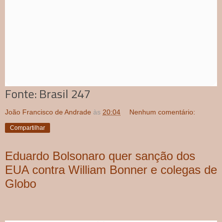
Fonte: Brasil 247
João Francisco de Andrade
às
20:04
Nenhum comentário:
Compartilhar
Eduardo Bolsonaro quer sanção dos
EUA contra William Bonner e colegas de
Globo