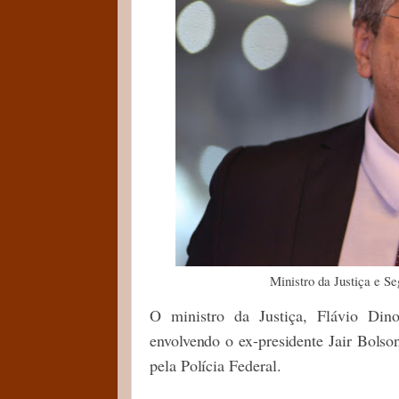
Ministro da Justiça e S
O ministro da Justiça, Flávio Dino
envolvendo o ex-presidente Jair Bolson
pela Polícia Federal.