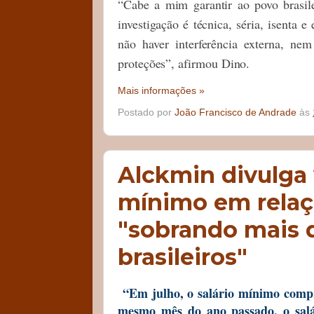
“Cabe a mim garantir ao povo brasil
investigação é técnica, séria, isenta
não haver interferência externa, ne
proteções”, afirmou Dino.
Mais informações »
Postado por
João Francisco de Andrade
às
Alckmin divulga 
mínimo em relaçã
"sobrando mais d
brasileiros"
“Em julho, o salário mínimo compr
mesmo mês do ano passado, o salá