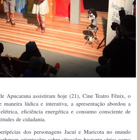
e Apucarana assistiram hoje (21), Cine Teatro Fênix, o
De maneira lúdica e interativa, a apresentação abordou a
létrica, eficiência energética e consumo consciente de
titudes de cidadania.
eripécias dos personagens Jacuí e Maricota no mundo
receberam orientações sobre situações bastante sérias como