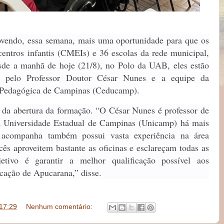
vendo, essa semana, mais uma oportunidade para que os
centros infantis (CMEIs) e 36 escolas da rede municipal,
sde a manhã de hoje (21/8), no Polo da UAB, eles estão
das pelo Professor Doutor César Nunes e a equipe da
a Pedagógica de Campinas (Ceducamp).
u da abertura da formação. “O César Nunes é professor de
a Universidade Estadual de Campinas (Unicamp) há mais
acompanha também possui vasta experiência na área
cês aproveitem bastante as oficinas e esclareçam todas as
tivo é garantir a melhor qualificação possível aos
ucação de Apucarana,” disse.
17:29
Nenhum comentário: