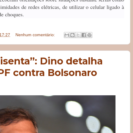
midades de redes elétricas, de utilizar o celular ligado à
de choques.
17:27
Nenhum comentário:
 isenta”: Dino detalha
PF contra Bolsonaro