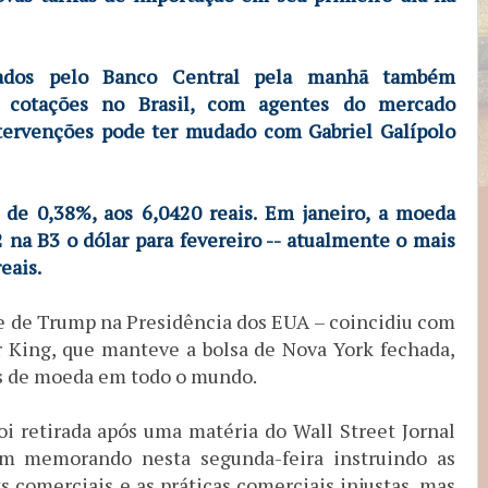
izados pelo Banco Central pela manhã também
s cotações no Brasil, com agentes do mercado
ntervenções pode ter mudado com Gabriel Galípolo
 de 0,38%, aos 6,0420 reais. Em janeiro, a moeda
 na B3 o dólar para fevereiro -- atualmente o mais
eais.
sse de Trump na Presidência dos EUA – coincidiu com
r King, que manteve a bolsa de Nova York fechada,
s de moeda em todo o mundo.
oi retirada após uma matéria do Wall Street Jornal
m memorando nesta segunda-feira instruindo as
s comerciais e as práticas comerciais injustas, mas