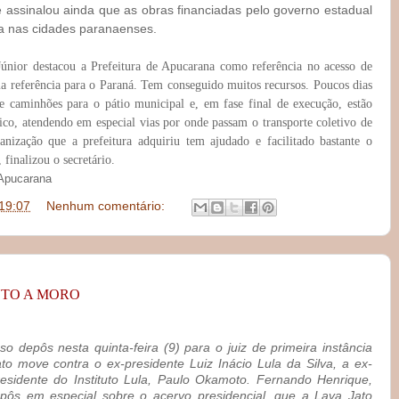
le assinalou ainda que as obras financiadas pelo governo estadual
 nas cidades paranaenses.
Júnior destacou a Prefeitura de Apucarana como referência no acesso de
a referência para o Paraná. Tem conseguido muitos recursos. Poucos dias
 caminhões para o pátio municipal e, em fase final de execução, estão
co, atendendo em especial vias por onde passam o transporte coletivo de
ganização que a prefeitura adquiriu tem ajudado e facilitado bastante o
 finalizou o secretário.
e Apucarana
19:07
Nenhum comentário:
NTO A MORO
 depôs nesta quinta-feira (9) para o juiz de primeira instância
o move contra o ex-presidente Luiz Inácio Lula da Silva, a ex-
esidente do Instituto Lula, Paulo Okamoto. Fernando Henrique,
ôs em especial sobre o acervo presidencial, que a Lava Jato