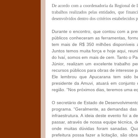
De acordo com a coordenadoria da Regional de L
trabalhos realizados pelas entidades, que
financ
desenvolvidos dentro dos critérios estabelecidos
Durante o encontro, que contou com a pres
públicos conheceram as ferramentas, form
tem mais de R$ 350 milhões disponíveis ao
Juntos temos muita força e hoje aqui, reun
do Ivaí, somos em mais de cem. Tanto o Par
Júnior, realizam um excelente trabalho pe
recursos públicos para obras de interesse 
Ele lembrou que Apucarana tem sido be
presidente da Amuvi, atuará em conjunto 
região. “Nos próximos dias, teremos uma e
O secretário de Estado de Desenvolvimento 
programa. “Geralmente, as demandas das p
infraestrutura. A ideia deste evento foi a
passar, através de nossa equipe técnica, 
onde muitas dúvidas foram sanadas. Qua
prefeitura possa fazer a licitação, são ob