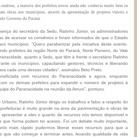
ondrina, a maioria dos prefeitos novos ainda não conhecia muito bem os
iam obras nos municípios, através da apresentação de projetos viáveis e
 pelo Governo do Paraná.
ença do secretário da Sedu, Ratinho Júnior, os administradores
as de acessar os convênios e foram informados de que o Estado
s municípios. “Quero parabenizar pela iniciativa deste evento.
indo prefeitos da região Norte do Paraná, Norte Pioneiro, do Vale
anacidade, quanto a Sedu, que têm à frente o secretário Ratinho
rante os municípios, capacitando gestores, técnicos e liberando
para cada uma dessas cidades”, assinalou Beto Preto.
neficiada com recursos do Paranacidade e agora, enquanto
com os demais prefeitos para expandir o número de projetos à
quipe do Paranacidade na reunião da Amuvi”, pontuou.
Urbano, Ratinho Júnior dirigiu os trabalhos e falou a respeito do
refeituras é muito grande na área da pavimentação e obras de
 de apresentar a eles o quanto de recursos nós temos disponível e
de que forma podem ter acesso. Foi um debate muito importante,
nto mais rápido pudermos liberar esses recursos para que a
ras que vão começar e terminar antes, levando qualidade de vida