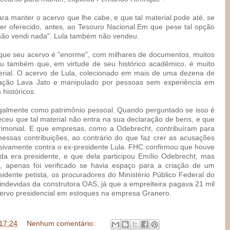
a manter o acervo que lhe cabe, e que tal material pode até, se
ser oferecido, antes, ao Tesouro Nacional.Em que pese tal opção
 não vendi nada". Lula também não vendeu.
 que seu acervo é "enorme", com milhares de documentos, muitos
tou também que, em virtude de seu histórico acadêmico, é muito
rial. O acervo de Lula, colecionado em mais de uma dezena de
eração Lava Jato e manipulado por pessoas sem experiência em
históricos.
egalmente como patrimônio pessoal. Quando perguntado se isso é
eceu que tal material não entra na sua declaração de bens, e que
atrimonial. E que empresas, como a Odebrecht, contribuíram para
nessas contribuições, ao contrário do que faz crer as acusações
usivamente contra o ex-presidente Lula. FHC confirmou que houve
 era presidente, e que dela participou Emílio Odebrecht, mas
 apenas foi verificado se havia espaço para a criação de um
sidente petista, os procuradores do Ministério Público Federal do
ndevidas da construtora OAS, já que a empreiteira pagava 21 mil
ervo presidencial em estoques na empresa Granero.
17:24
Nenhum comentário: