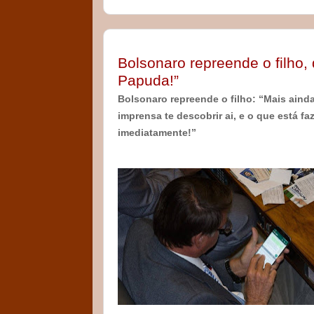
Bolsonaro repreende o filho, 
Papuda!”
Bolsonaro repreende o filho: “Mais ainda
imprensa te descobrir ai, e o que está f
imediatamente!”