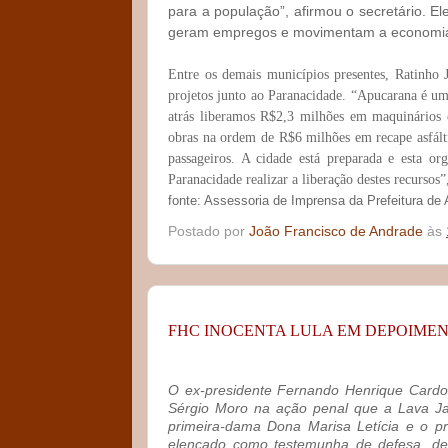
para a população”, afirmou o secretário. E
geram empregos e movimentam a economia
Entre os demais municípios presentes, Ratinho 
projetos junto ao Paranacidade. “Apucarana é um
atrás liberamos R$2,3 milhões em maquinários e
obras na ordem de R$6 milhões em recape asfálti
passageiros. A cidade está preparada e esta or
Paranacidade realizar a liberação destes recursos”,
fonte: Assessoria de Imprensa da Prefeitura d
Postado por
João Francisco de Andrade
às
FHC INOCENTA LULA EM DEPOIME
O ex-presidente Fernando Henrique Cardoso
Sérgio Moro na ação penal que a Lava Jat
primeira-dama Dona Marisa Letícia e o pr
elencado como testemunha de defesa, dep