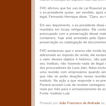
FHC afirmou que faz uso da Lei Roaunet par
o ex-presidente quiser, ser vendido, após 
legal, Fernando Henrique disse: "Claro, eu
Em seu depoimento, o ex-presidente disse
mantidos em locais refrigerados. Ele con
preocupado com a preservação desse mate
containers, hoje está arrestado pela Op
preservação ou catalogação de documentos 
FHC esclareceu que o acervo não incide l
adicionado ao imposto de renda, ele esclar
o valor desses objetos é histórico, não p
seu Instituto, não havendo nada de ilegal 
dos procuradores da Lava Jato, feitas excl
uma reunião com empresários quando ainda
que não se pediu doações nessa reunião,
instituto. Na ação a que responde o ex-pre
Paraná acusam Lula de receber vantagens i
reais por mês para o armazenamento do ac
Fonte: Instituto Lula
Postado por
João Francisco de Andrade
às