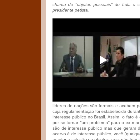
chama de "objetos pessoais" de Lula e 
presidente petista.
líderes de nações são formais e acabam po
cuja regulamentação foi estabelecida duran
interesse público no Brasil. Assim, o fato
por se tornar "um problema" para o ex-man
são de interesse público mas que geram
acervo é de interesse público, você (qualq
manter a coleção de objetos, mas não tem 