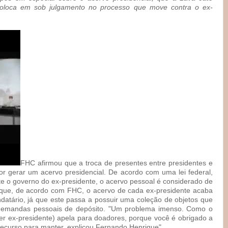
coloca em sob julgamento no processo que move contra o ex-
FHC afirmou que a troca de presentes entre presidentes e
r gerar um acervo presidencial. De acordo com uma lei federal,
te o governo do ex-presidente, o acervo pessoal é considerado de
 é que, de acordo com FHC, o acervo de cada ex-presidente acaba
datário, já que este passa a possuir uma coleção de objetos que
 demandas pessoais de depósito. "Um problema imenso. Como o
uer ex-presidente) apela para doadores, porque você é obrigado a
recurso para manter, explicou Fernando Henrique".