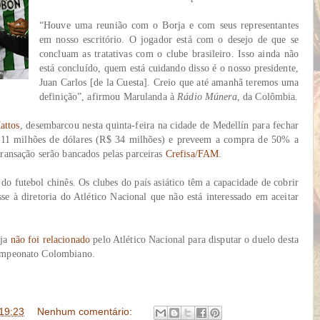
“Houve uma reunião com o Borja e com seus representantes
em nosso escritório. O jogador está com o desejo de que se
concluam as tratativas com o clube brasileiro. Isso ainda não
está concluído, quem está cuidando disso é o nosso presidente,
Juan Carlos [de la Cuesta]. Creio que até amanhã teremos uma
definição”, afirmou Marulanda à
Rádio Múnera
, da Colômbia.
attos
, desembarcou nesta quinta-feira na cidade de Medellín para fechar
 11 milhões de dólares (R$ 34 milhões) e preveem a compra de 50% a
transação serão bancados pelas parceiras
Crefisa/FAM
.
do futebol chinês. Os clubes do país asiático têm a capacidade de cobrir
se à diretoria do Atlético Nacional que não está interessado em aceitar
ja
não foi relacionado
pelo Atlético Nacional para disputar o duelo desta
Campeonato Colombiano.
19:23
Nenhum comentário: