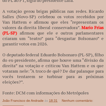
do PL ao PT, sigla do presidente Lula.
A votação gerou brigas públicas nas redes. Ricardo
Salles (Novo-SP) celebrou os votos recebidos por
Van Hattem e afirmou que eles “representam os
valores da direita liberal conservadora”.
Mario Frias
(PL-SP)
afirmou que ele e outros parlamentares
criaram um “teatro” para “desgastar Bolsonaro” e
garantir votos em 2026.
O deputado federal Eduardo Bolsonaro (PL-SP), filho
do ex-presidente, afirma que houve uma “divisão da
direita” na votação e criticou Van Hattem e os que
votaram nele: “A troco de quê? De dar palanque para
vocês tentarem se turbinar para as próximas
eleições?”.
Fonte: DCM com informações do Metrópoles
João Francisco de Andrade
às
18:31
Nenhum comentário: