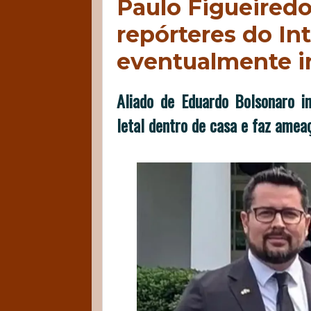
Paulo Figueired
repórteres do In
eventualmente i
Aliado de Eduardo Bolsonaro in
letal dentro de casa e faz ameaç