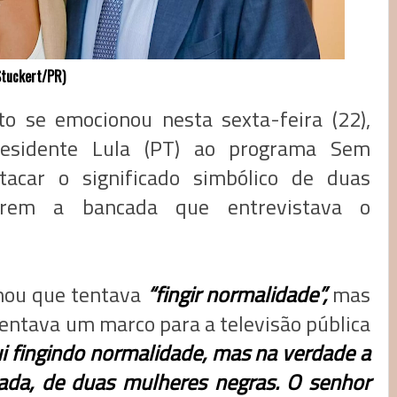
tuckert/PR)
to se emocionou nesta sexta-feira (22),
residente Lula (PT) ao programa Sem
acar o significado simbólico de duas
arem a bancada que entrevistava o
mou que tentava
“fingir normalidade”,
mas
sentava um marco para a televisão pública
i fingindo normalidade, mas na verdade a
cada, de duas mulheres negras. O senhor