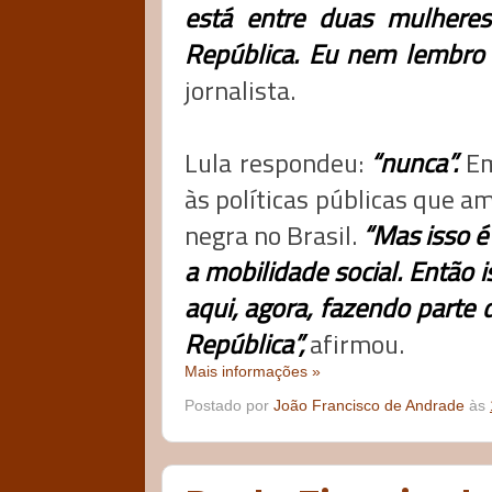
está entre duas mulheres
República. Eu nem lembro s
jornalista.
Lula respondeu:
“nunca”.
Em
às políticas públicas que a
negra no Brasil.
“Mas isso é
a mobilidade social. Então 
aqui, agora, fazendo parte
República”,
afirmou.
Mais informações »
Postado por
João Francisco de Andrade
às