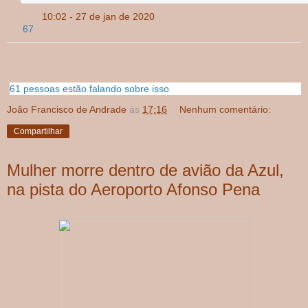
10:02 - 27 de jan de 2020
I
67
n
f
o
r
m
61 pessoas estão falando sobre isso
a
ç
João Francisco de Andrade
às
17:16
Nenhum comentário:
õ
e
Compartilhar
s
e
p
Mulher morre dentro de avião da Azul,
r
na pista do Aeroporto Afonso Pena
i
v
a
c
i
d
a
d
e
n