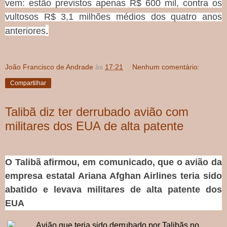
vem: estão previstos apenas R$ 600 mil, contra os
vultosos R$ 3,1 milhões médios dos quatro anos
.
anteriores
João Francisco de Andrade
às
17:21
Nenhum comentário:
Compartilhar
Talibã diz ter derrubado avião com
militares dos EUA de alta patente
O Talibã afirmou, em comunicado, que o avião da
empresa estatal Ariana Afghan Airlines teria sido
abatido e levava militares de alta patente dos
EUA