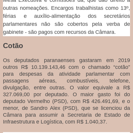
Mesa Executiva e comissões da, que dão direito a
outras nomeações. Encargos trabalhistas como 13º,
férias e auxílio-alimentação dos secretários
parlamentares não são cobertos pela verba de
gabinete - são pagos com recursos da Câmara.
Cotão
Os deputados paranaenses gastaram em 2019
outros R$ 10.139.143,46 com o chamado “cotão”
para despesas da atividade parlamentar com
passagens aéreas, combustíveis, telefone,
divulgação, entre outras. O valor equivale a R$
327.069,00 por deputado. O maior gasto foi do
deputado Vermelho (PSD), com R$ 426.491,69, e o
menor, de Sandro Alex (PSD), que se licenciou da
Câmara para assumir a Secretaria de Estado de
Infraestrutura e Logística, com R$ 1.040,37.