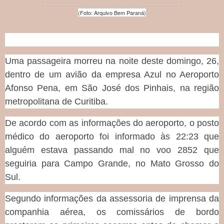
o
(Foto: Arquivo Bem Paraná)
T
w
i
t
t
e
Uma passageira morreu na noite deste domingo, 26,
r
dentro de um avião da empresa Azul no Aeroporto
A
d
Afonso Pena, em São José dos Pinhais, na região
s
metropolitana de Curitiba.
De acordo com as informações do aeroporto, o posto
médico do aeroporto foi informado às 22:23 que
alguém estava passando mal no voo 2852 que
seguiria para Campo Grande, no Mato Grosso do
Sul.
Segundo informações da assessoria de imprensa da
companhia aérea, os comissários de bordo