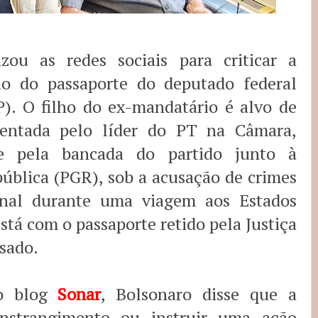
izou as redes sociais para criticar a
ão do passaporte do deputado federal
). O filho do ex-mandatário é alvo de
sentada pelo líder do PT na Câmara,
 e pela bancada do partido junto à
ública (PGR), sob a acusação de crimes
onal durante uma viagem aos Estados
tá com o passaporte retido pela Justiça
ssado.
 o blog
Sonar
, Bolsonaro disse que a
onstrangimento ou instruir uma ação