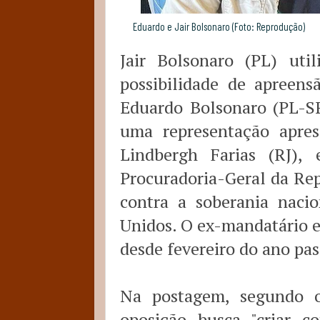
Eduardo e Jair Bolsonaro (Foto: Reprodução)
Jair Bolsonaro (PL) util
possibilidade de apreens
Eduardo Bolsonaro (PL-SP
uma representação apre
Lindbergh Farias (RJ),
Procuradoria-Geral da Rep
contra a soberania naci
Unidos. O ex-mandatário es
desde fevereiro do ano pa
Na postagem, segundo
oposição busca "criar c