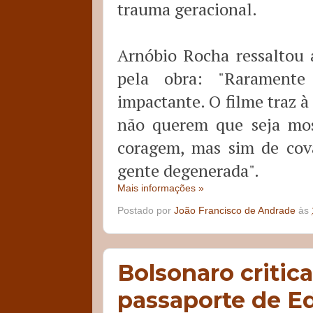
trauma geracional.
Arnóbio Rocha ressaltou 
pela obra: "Rarament
impactante. O filme traz à 
não querem que seja mos
coragem, mas sim de cova
gente degenerada".
Mais informações »
Postado por
João Francisco de Andrade
às
Bolsonaro critic
passaporte de Ed