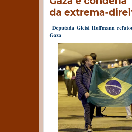
Gaza e condena 
da extrema-direi
Deputada Gleisi Hoffmann refutou
Gaza