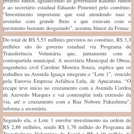
prefeito Júnior, agradecendo ao governador Ratinho Júnior
e ao secretário estadual Eduardo Pimentel pelo convênio.
“Investimento importante que está atendendo ruas e
avenidas com grande fluxo e que estavam com o
pavimento bastante desgastado”, acentua Júnior da Femac.
Do total de R$ 5,53 milhões previstos no convênio, R$ 3,3
milhões são do governo estadual via Programa de
Transferência Voluntária que, juntamente com a
contrapartida municipal. A secretária Municipal de Obras,
engenheira civil Caroline Moreira Souza, explica que os
trabalhos na Avenida Iguaçu integram o “Lote 1”, vencido
pela Eurovia Empresa Asfáltica Ltda, de Apucarana. “O
recape teve início no cruzamento com a Avenida Corifeu
de Azevedo Marques e vai contemplar toda extensão da
via, até o cruzamento com a Rua Noboru Fukushima”,
informa a secretária.
Segundo ela, o Lote 1 envolve investimento na ordem de
R$ 2,86 milhões, sendo R$ 1,76 milhão do Programa de
Transferência Voluntária da Secid e R$ 1,10 milhão da