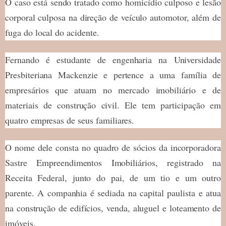
O caso está sendo tratado como homicídio culposo e lesão
corporal culposa na direção de veículo automotor, além de
fuga do local do acidente.
Fernando é estudante de engenharia na Universidade
Presbiteriana Mackenzie e pertence a uma família de
empresários que atuam no mercado imobiliário e de
materiais de construção civil. Ele tem participação em
quatro empresas de seus familiares.
O nome dele consta no quadro de sócios da incorporadora
Sastre Empreendimentos Imobiliários, registrado na
Receita Federal, junto do pai, de um tio e um outro
parente. A companhia é sediada na capital paulista e atua
na construção de edifícios, venda, aluguel e loteamento de
imóveis.