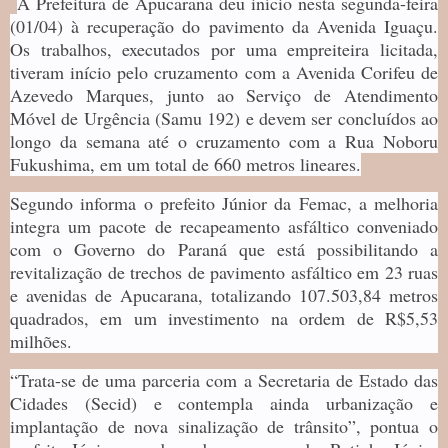
A Prefeitura de Apucarana deu início nesta segunda-feira
(01/04) à recuperação do pavimento da Avenida Iguaçu.
Os trabalhos, executados por uma empreiteira licitada,
tiveram início pelo cruzamento com a Avenida Corifeu de
Azevedo Marques, junto ao Serviço de Atendimento
Móvel de Urgência (Samu 192) e devem ser concluídos ao
longo da semana até o cruzamento com a Rua Noboru
Fukushima, em um total de 660 metros lineares.
Segundo informa o prefeito Júnior da Femac, a melhoria
integra um pacote de recapeamento asfáltico conveniado
com o Governo do Paraná que está possibilitando a
revitalização de trechos de pavimento asfáltico em 23 ruas
e avenidas de Apucarana, totalizando 107.503,84 metros
quadrados, em um investimento na ordem de R$5,53
milhões.
“Trata-se de uma parceria com a Secretaria de Estado das
Cidades (Secid) e contempla ainda urbanização e
implantação de nova sinalização de trânsito”, pontua o