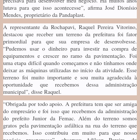
precisava para desenvolver meu negócio. Há muitos anos
lutava para que isso acontecesse”, afirma José Dionísio
Mendes, proprietário da Pandaplast.
A representante da Rochapavi, Raquel Pereira Vitorino,
destacou que receber um terreno da prefeitura foi fator
primordial para que sua empresa de desenvolvesse.
“Pudemos usar o dinheiro para investir na compra de
equipamentos e crescer no ramo da pavimentação. Foi
uma etapa difícil quando começamos e não tínhamos onde
deixar as máquinas utilizadas no início da atividade. Esse
terreno foi muito importante e sou muita agradecida à
oportunidade que recebemos dessa administração
municipal”, disse Raquel.
“Obrigada por todo apoio. A prefeitura tem que ser amiga
do empresário e foi isso que recebemos da administração
do prefeito Junior da Femac. Além do terreno somos
gratos pela pavimentação asfáltica na rua do terreno que
recebemos. Isso contribuiu em muito para que nosso
negócio prosperasse”, observou Adilson Pereira, do