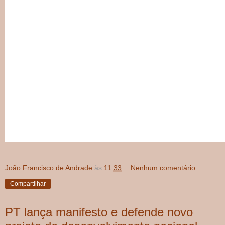
João Francisco de Andrade
às
11:33
Nenhum comentário:
Compartilhar
PT lança manifesto e defende novo