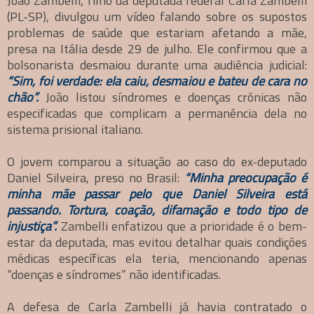
João Zambelli, filho da deputada federal Carla Zambelli
(PL-SP), divulgou um vídeo falando sobre os supostos
problemas de saúde que estariam afetando a mãe,
presa na Itália desde 29 de julho. Ele confirmou que a
bolsonarista desmaiou durante uma audiência judicial:
“Sim, foi verdade: ela caiu, desmaiou e bateu de cara no
chão”.
João listou síndromes e doenças crônicas não
especificadas que complicam a permanência dela no
sistema prisional italiano.
O jovem comparou a situação ao caso do ex-deputado
Daniel Silveira, preso no Brasil:
“Minha preocupação é
minha mãe passar pelo que Daniel Silveira está
passando. Tortura, coação, difamação e todo tipo de
injustiça”.
Zambelli enfatizou que a prioridade é o bem-
estar da deputada, mas evitou detalhar quais condições
médicas específicas ela teria, mencionando apenas
“doenças e síndromes” não identificadas.
A defesa de Carla Zambelli já havia contratado o