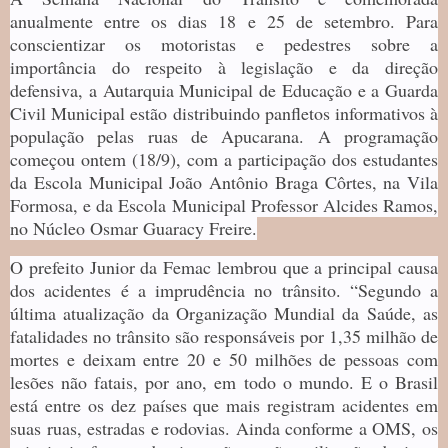
anualmente entre os dias 18 e 25 de setembro. Para
conscientizar os motoristas e pedestres sobre a
importância do respeito à legislação e da direção
defensiva, a Autarquia Municipal de Educação e a Guarda
Civil Municipal estão distribuindo panfletos informativos à
população pelas ruas de Apucarana. A programação
começou ontem (18/9), com a participação dos estudantes
da Escola Municipal João Antônio Braga Côrtes, na Vila
Formosa, e da Escola Municipal Professor Alcides Ramos,
no Núcleo Osmar Guaracy Freire.
O prefeito Junior da Femac lembrou que a principal causa
dos acidentes é a imprudência no trânsito. “Segundo a
última atualização da Organização Mundial da Saúde, as
fatalidades no trânsito são responsáveis por 1,35 milhão de
mortes e deixam entre 20 e 50 milhões de pessoas com
lesões não fatais, por ano, em todo o mundo. E o Brasil
está entre os dez países que mais registram acidentes em
suas ruas, estradas e rodovias. Ainda conforme a OMS, os