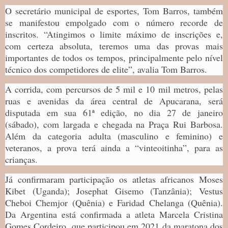
O secretário municipal de esportes, Tom Barros, também
se manifestou empolgado com o número recorde de
inscritos. “Atingimos o limite máximo de inscrições e,
com certeza absoluta, teremos uma das provas mais
importantes de todos os tempos, principalmente pelo nível
técnico dos competidores de elite”, avalia Tom Barros.
A corrida, com percursos de 5 mil e 10 mil metros, pelas
ruas e avenidas da área central de Apucarana, será
disputada em sua 61ª edição, no dia 27 de janeiro
(sábado), com largada e chegada na Praça Rui Barbosa.
Além da categoria adulta (masculino e feminino) e
veteranos, a prova terá ainda a “vinteoitinha”, para as
crianças.
Já confirmaram participação os atletas africanos Moses
Kibet (Uganda); Josephat Gisemo (Tanzânia); Vestus
Cheboi Chemjor (Quênia) e Faridad Chelanga (Quênia).
Da Argentina está confirmada a atleta Marcela Cristina
Gomes Cordeiro, que participou em 2021 da maratona dos