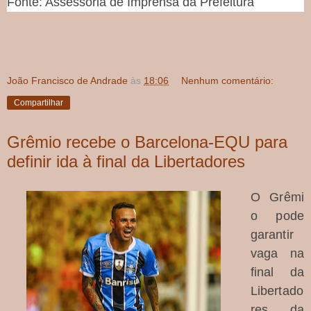
Fonte: Assessoria de Imprensa da Prefeitura
João Francisco de Andrade
às
18:06
Nenhum comentário:
Compartilhar
Grêmio recebe o Barcelona-EQU para
definir ida à final da Libertadores
O
Grêmi
o
pode
garantir
vaga na
final da
Libertado
res da