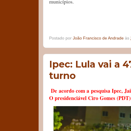
municípios.
Postado por
João Francisco de Andrade
às
Ipec: Lula vai a
turno
De acordo com a pesquisa Ipec, Ja
O presidenciável Ciro Gomes (PDT) 