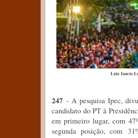
Luiz Inácio Lu
247
- A pesquisa Ipec, divu
candidato do PT à Presidênci
em primeiro lugar, com 47%
segunda posição, com
31