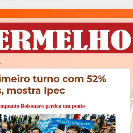
2
rimeiro turno com 52%
s, mostra Ipec
enquanto Bolsonaro perdeu um ponto