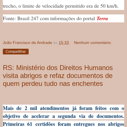
trecho, o limite de velocidade permitido era de 50 km/h.
Fonte: Brasil 247 com informações do portal
Terra
João Francisco de Andrade
às
15:33
Nenhum comentário:
Compartilhar
RS: Ministério dos Direitos Humanos
visita abrigos e refaz documentos de
quem perdeu tudo nas enchentes
Mais de 2 mil atendimentos já foram feitos com o
objetivo de acelerar a segunda via de documentos.
Primeiras 61 certidões foram entregues nos abrigos