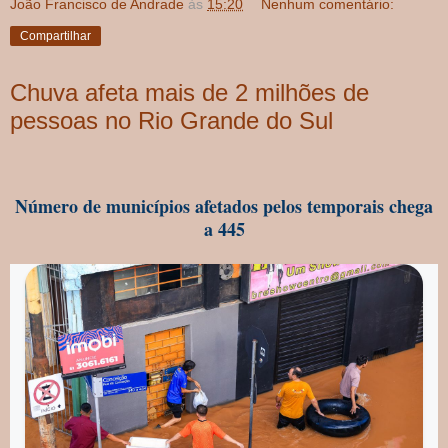
João Francisco de Andrade
às
15:20
Nenhum comentário:
Compartilhar
Chuva afeta mais de 2 milhões de
pessoas no Rio Grande do Sul
Número de municípios afetados pelos temporais chega
a 445