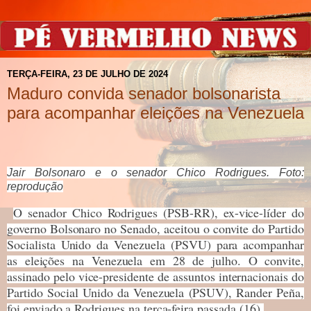
TERÇA-FEIRA, 23 DE JULHO DE 2024
Maduro convida senador bolsonarista
para acompanhar eleições na Venezuela
Jair Bolsonaro e o senador Chico Rodrigues. Foto:
reprodução
O senador Chico Rodrigues (PSB-RR), ex-vice-líder do
governo Bolsonaro no Senado, aceitou o convite do Partido
Socialista Unido da Venezuela (PSVU) para acompanhar
as eleições na Venezuela em 28 de julho. O convite,
assinado pelo vice-presidente de assuntos internacionais do
Partido Social Unido da Venezuela (PSUV), Rander Peña,
foi enviado a Rodrigues na terça-feira passada (16).