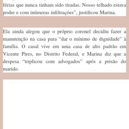
férias que nunca tinham sido tiradas. Nosso telhado estava
podre e com inúmeras infiltrações”, justificou Marina.
Ela ainda alegou que o próprio coronel decidiu fazer a
manutenção na casa para “dar o mínimo de dignidade” à
família. O casal vive em uma casa de alto padrão em
Vicente Pires, no Distrito Federal, e Marina diz que a
despesa “triplicou com advogados” após a prisão do
marido.