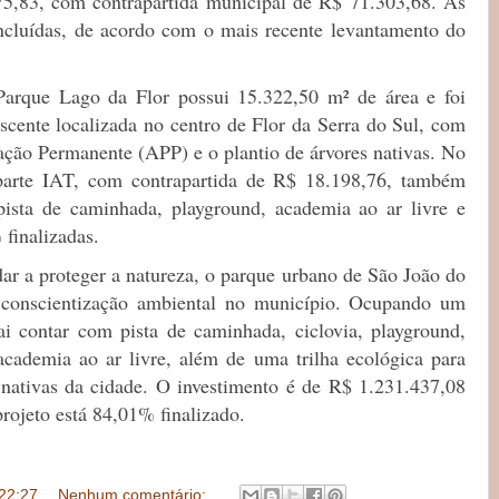
75,83, com contrapartida municipal de R$ 71.303,68. As
ncluídas, de acordo com o mais recente levantamento do
rque Lago da Flor possui 15.322,50 m² de área e foi
cente localizada no centro de Flor da Serra do Sul, com
ação Permanente (APP) e o plantio de árvores nativas. No
parte IAT, com contrapartida de R$ 18.198,76, também
pista de caminhada, playground, academia ao ar livre e
finalizadas.
ar a proteger a natureza, o parque urbano de São João do
a conscientização ambiental no município. Ocupando um
i contar com pista de caminhada, ciclovia, playground,
cademia ao ar livre, além de uma trilha ecológica para
nativas da cidade. O investimento é de R$ 1.231.437,08
rojeto está 84,01% finalizado.
22:27
Nenhum comentário: