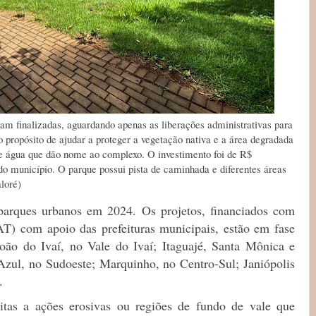
am finalizadas, aguardando apenas as liberações administrativas para
 propósito de ajudar a proteger a vegetação nativa e a área degradada
de água que dão nome ao complexo. O investimento foi de R$
do município. O parque possui pista de caminhada e diferentes áreas
aloré)
parques urbanos em 2024. Os projetos, financiados com
IAT) com apoio das prefeituras municipais, estão em fase
oão do Ivaí, no Vale do Ivaí; Itaguajé, Santa Mônica e
 Azul, no Sudoeste; Marquinho, no Centro-Sul; Janiópolis
.
eitas a ações erosivas ou regiões de fundo de vale que