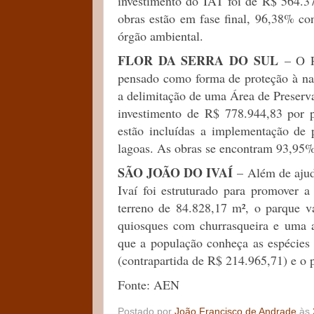
investimento do IAT foi de R$ 564.3
obras estão em fase final, 96,38% co
órgão ambiental.
FLOR DA SERRA DO SUL
– O Pa
pensado como forma de proteção à nas
a delimitação de uma Área de Preserv
investimento de R$ 778.944,83 por 
estão incluídas a implementação de 
lagoas. As obras se encontram 93,95% 
SÃO JOÃO DO IVAÍ
– Além de ajud
Ivaí foi estruturado para promover 
terreno de 84.828,17 m², o parque va
quiosques com churrasqueira e uma a
que a população conheça as espécies 
(contrapartida de R$ 214.965,71) e o p
Fonte: AEN
Postado por
João Francisco de Andrade
às