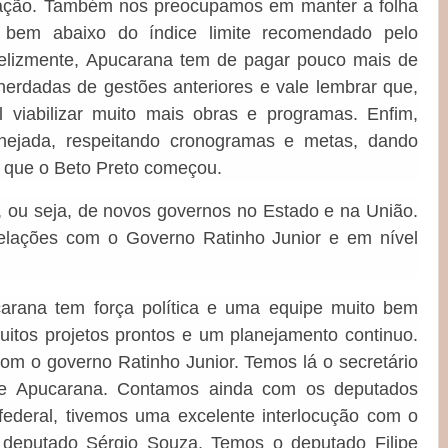
lação. Também nos preocupamos em manter a folha
 bem abaixo do índice limite recomendado pelo
felizmente, Apucarana tem de pagar pouco mais de
erdadas de gestões anteriores e vale lembrar que,
l viabilizar muito mais obras e programas. Enfim,
nejada, respeitando cronogramas e metas, dando
o que o Beto Preto começou.
, ou seja, de novos governos no Estado e na União.
relações com o Governo Ratinho Junior e em nível
?
arana tem força política e uma equipe muito bem
uitos projetos prontos e um planejamento continuo.
r com o governo Ratinho Junior. Temos lá o secretário
de Apucarana. Contamos ainda com os deputados
federal, tivemos uma excelente interlocução com o
 deputado Sérgio Souza. Temos o deputado Filipe