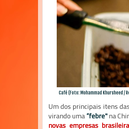
Café (Foto: Mohammad Khursheed / Re
Um dos principais itens das
virando uma
“febre"
na Chin
novas empresas brasileir