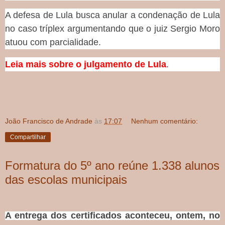
A defesa de Lula busca anular a condenação de Lula
no caso tríplex argumentando que o juiz Sergio Moro
atuou com parcialidade.
Leia mais sobre o julgamento de Lula
.
João Francisco de Andrade
às
17:07
Nenhum comentário:
Compartilhar
Formatura do 5º ano reúne 1.338 alunos
das escolas municipais
A entrega dos certificados aconteceu, ontem, no