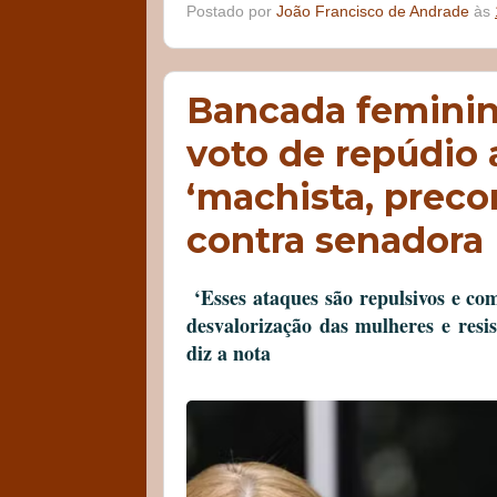
Postado por
João Francisco de Andrade
às
Bancada feminin
voto de repúdio 
‘machista, preco
contra senadora
‘Esses ataques são repulsivos e co
desvalorização das mulheres e resi
diz a nota