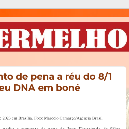
o de pena a réu do 8/1
seu DNA em boné
 de 2023 em Brasília. Foto: Marcelo Camargo/Agência Brasil
) pediu o aumento da pena de Jony Figueiredo da Silva