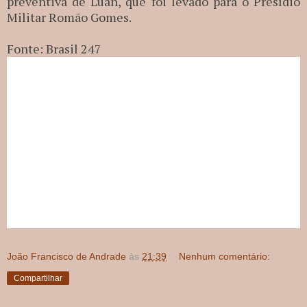
preventiva de Luan, que foi levado para o Presídio
Militar Romão Gomes.
Fonte: Brasil 247
João Francisco de Andrade
às
21:39
Nenhum comentário:
Compartilhar