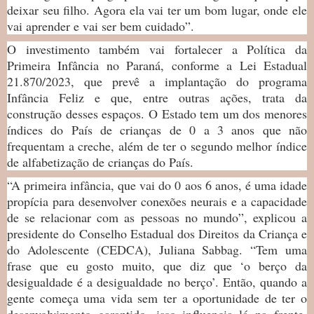
deixar seu filho. Agora ela vai ter um bom lugar, onde ele
vai aprender e vai ser bem cuidado”.
O investimento também vai fortalecer a Política da
Primeira Infância no Paraná, conforme a Lei Estadual
21.870/2023, que prevê a implantação do programa
Infância Feliz e que, entre outras ações, trata da
construção desses espaços. O Estado tem um dos menores
índices do País de crianças de 0 a 3 anos que não
frequentam a creche, além de ter o segundo melhor índice
de alfabetização de crianças do País.
“A primeira infância, que vai do 0 aos 6 anos, é uma idade
propícia para desenvolver conexões neurais e a capacidade
de se relacionar com as pessoas no mundo”, explicou a
presidente do Conselho Estadual dos Direitos da Criança e
do Adolescente (CEDCA), Juliana Sabbag. “Tem uma
frase que eu gosto muito, que diz que ‘o berço da
desigualdade é a desigualdade no berço’. Então, quando a
gente começa uma vida sem ter a oportunidade de ter o
desenvolvimento garantido, isso influencia lá na frente.