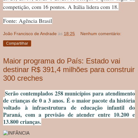
competição, com 16 pontos. A Itália lidera com 18.
Fonte: Agência Brasil
João Francisco de Andrade
às
18:25
Nenhum comentário:
Compartilhar
Maior programa do País: Estado vai
destinar R$ 391,4 milhões para construir
300 creches
Serão contemplados 258 municípios para atendimento
de crianças de 0 a 3 anos. É o maior pacote da história
voltado à infraestrutura de educação infantil do
Paraná, com a previsão de atender entre 10.200 e
13.800 crianças.