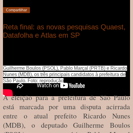
João Francisco de Andrade
às
13:15
Nenhum comentário:
Compartilhar
Reta final: as novas pesquisas Quaest,
Datafolha e Atlas em SP
Guilherme Boulos (PSOL), Pablo Marçal (PRTB) e Ricardo
Nunes (MDB), os três principais candidatos à prefeitura de
São Paulo. Foto: reprodução
A eleição para a prefeitura de São Paulo
está marcada por uma disputa acirrada
entre o atual prefeito Ricardo Nunes
(MDB), o deputado Guilherme Boulos