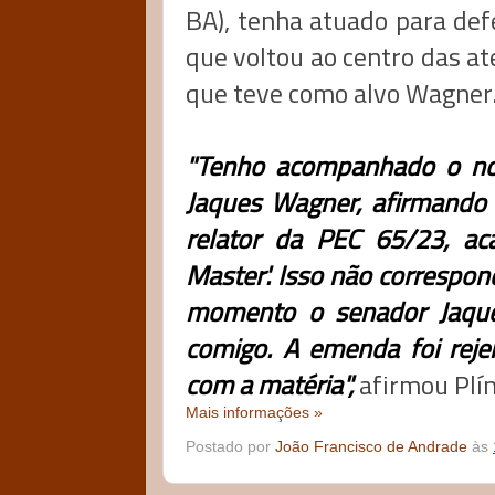
BA), tenha atuado para de
que voltou ao centro das at
que teve como alvo Wagner
"Tenho acompanhado o not
Jaques Wagner, afirmando 
relator da PEC 65/23, a
Master'. Isso não corresp
momento o senador Jaque
comigo. A emenda foi reje
com a matéria",
afirmou Plín
Mais informações »
Postado por
João Francisco de Andrade
às